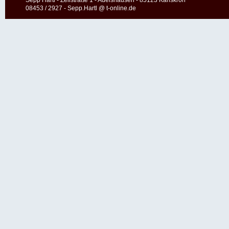
08453 / 2927 - Sepp.Hartl @ t-online.de