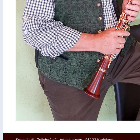
Sepp Hartl - Zellstraße 1 - Adelshausen - 85123 Karlskron